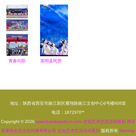
申城 万象
业 西安曲
作，共绘文
疆行 “市民
本色·德化
艺团文化有
化新篇——
艺术大课
瓷上海艺术
限责任公司
我院与秦林
堂”走出上
大展盛大启
正式成立
教育集团签
海的文化交
幕
开启文化艺
约共谱文化
融新探索
术交流新篇
艺术交流新
章
蓝图
青春向阳
嵩明县民营
艺展芳华
企业名片集
我校2026
(32)|昆明蓝
年“师苑之
月文化传媒
春”文化科
匠心策划文
地址：陕西省西安市曲江新区雁翔路曲江文创中心6号楼608室
技艺术节务
化艺术交流
电话：1872970**
实高效开幕
新篇章
Copyright © 2026
www.fuwubiaozhun.com
文化艺术交流活动策划
西安
英莱特企业文化传播有限公司
文化艺术交流活动策划
版权所有
Sitemap