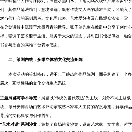
十余幅精品力作有序陈列，涵盖水墨山水、工笔花鸟及现代抽象等多个系
列。其作品笔法精到，意境深远，既有传统文人画的清雅气韵，又融入了
对当代社会的深刻思考。文化界代表、艺术爱好者及市民观众济济一堂，
在导览讲解中沉浸于水墨丹青的世界。张子健先生在致辞中分享了创作心
得，强调了艺术源于生活、服务于大众的理念，并对图书馆提供这一融合
书香与墨香的高雅平台表示感谢。
二、策划内核：多维立体的文化交流矩阵
本次活动的策划核心，远不止于静态的作品陈列，而是构建了一个多
层次、互动性强的文化交流生态系统：
主题展览与学术导览
：展览以“传统的当代表达”为主线，划分不同主题板
块。每日安排两场由艺术评论家或艺术家本人主持的深度导览，解读作品
背后的文化典故与创作哲学。
“艺术对话”系列沙龙
：策划了多场跨界沙龙，邀请艺术家、文学家、哲学