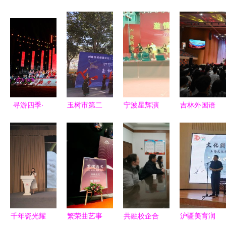
寻游四季·
玉树市第二
宁波星辉演
吉林外国语
寻甸县
届石刻文化
艺 让每一
大学第十七
2024年花
艺术交流会
场活动都成
届国际文化
山节 民俗
开幕
为艺术盛宴
艺术节开幕
文化绽放，
跨文化交流
艺术交流共
的新篇章
融
千年瓷光耀
繁荣曲艺事
共融校企合
沪疆美育润