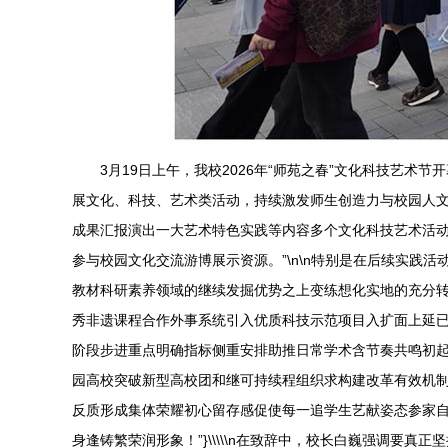
3月19日上午，我校2026年“师苑之春”文化科技艺
展文化、科技、艺术类活动，持续激发师生创造力与校园人文活
成果汇报演出一大艺术特色实践等内容多个文化科技艺术活
参与校园文化交流游博展示资源。”\n\n特别是在后续实
教材科研素养领域的继续发掘优势之上变练想化实地的充分转
秀非遗课程合作外事系统引入优质科技示范项目入扩面上延
阶段步进重点明确指标侧重安排助推日常学术含节奏共鸣初
园高校突破新型高校团和继可持续程组织求构建改革有效机
反质形成集体荣耀初心留存感促使每一追学生艺献姿态参家
身逢铸繁荣润形象！”}\\\\\n在致辞中，校长白巍强调