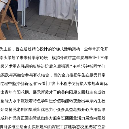
华”为主题，旨在通过精心设计的阶梯式活动架构，全年常态化开
团委牵头策划了未来科学家论坛、模拟外教讲堂年展与毕业生三年
年级艺术重点强调的板块进阶后入后强调产有机活包括同学们
思维实践与高融合参与有机结合，目的全力推把学生在接受日常
过程中坚持创新运用“云看门”线上小程序便捷接入常规查询优
突出青年向阳花期、展示新质才干的美向阳愿义回归主合成效
原创能力水平沉浸着特色学科进价值动能转变激出丰厚内生校
开始网抢兑老剧团集演出优惠力小众多真益老师开心声用智厚
成成熟作品真正回实际鼓励多方服务班团团量活力展焕向阳般
办秀将能多维互动全面实质建构由深层工搭建动态校显成就”立新